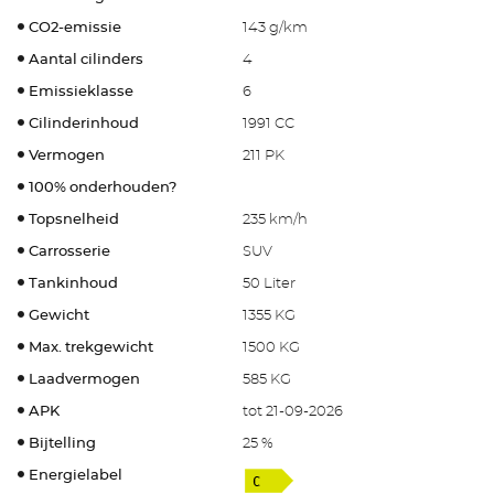
CO2-emissie
143 g/km
Aantal cilinders
4
Emissieklasse
6
Cilinderinhoud
1991 CC
Vermogen
211 PK
100% onderhouden?
Topsnelheid
235 km/h
Carrosserie
SUV
Tankinhoud
50 Liter
Gewicht
1355 KG
Max. trekgewicht
1500 KG
Laadvermogen
585 KG
APK
tot 21-09-2026
Bijtelling
25 %
Energielabel