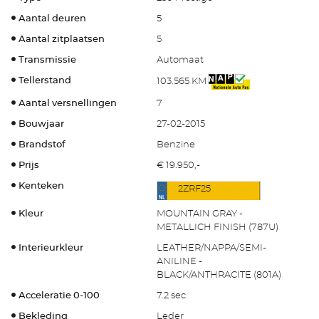
Aantal deuren
5
Aantal zitplaatsen
5
Transmissie
Automaat
Tellerstand
103.565 KM
Aantal versnellingen
7
Bouwjaar
27-02-2015
Brandstof
Benzine
Prijs
€ 19.950,-
Kenteken
2ZRF25
Kleur
MOUNTAIN GRAY -
METALLICH FINISH (787U)
Interieurkleur
LEATHER/NAPPA/SEMI-
ANILINE -
BLACK/ANTHRACITE (801A)
Acceleratie 0-100
7.2 sec.
Bekleding
Leder