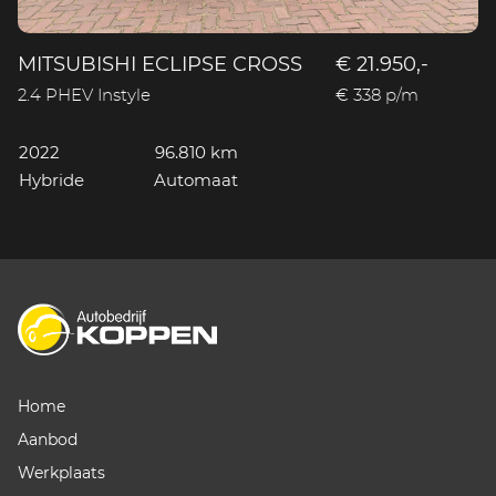
MITSUBISHI ECLIPSE CROSS
€ 21.950,-
V
2.4 PHEV Instyle
€ 338 p/m
1.
2022
96.810 km
2
Hybride
Automaat
B
Home
Aanbod
Werkplaats