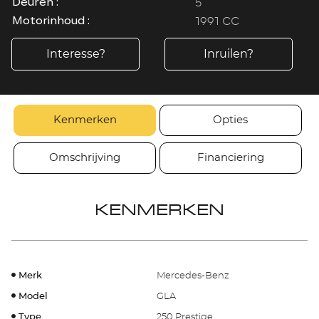
5
Deuren :
1991 CC
Motorinhoud :
Interesse?
Inruilen?
Kenmerken
Opties
Omschrijving
Financiering
KENMERKEN
Merk
Mercedes-Benz
Model
GLA
Type
250 Prestige