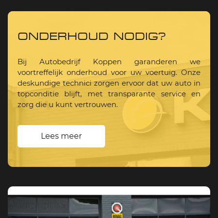
ONDERHOUD NODIG?
Bij Autobedrijf Koppen garanderen we
voortreffelijk onderhoud voor uw voertuig. Onze
deskundige technici zorgen ervoor dat uw auto in
topconditie blijft, met transparante service en
zorg die u kunt vertrouwen.
Lees meer