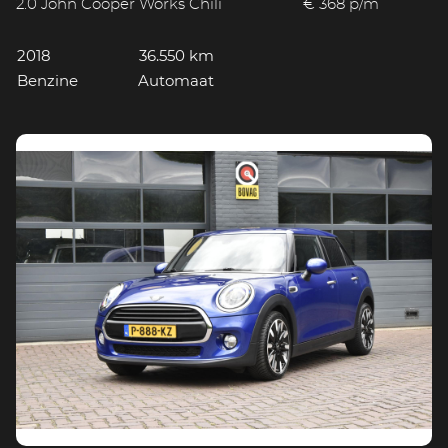
2.0 John Cooper Works Chili
€ 368 p/m
2018
36.550 km
Benzine
Automaat