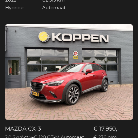
2022
82.315 km
Hybride
Automaat
MAZDA CX-3
€ 17.950,-
2.0 SkyActiv-G 120 GT-M Automaat
€ 276 p/m