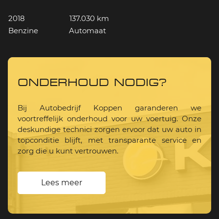
2018
137.030 km
Benzine
Automaat
ONDERHOUD NODIG?
Bij Autobedrijf Koppen garanderen we
voortreffelijk onderhoud voor uw voertuig. Onze
deskundige technici zorgen ervoor dat uw auto in
topconditie blijft, met transparante service en
zorg die u kunt vertrouwen.
Lees meer