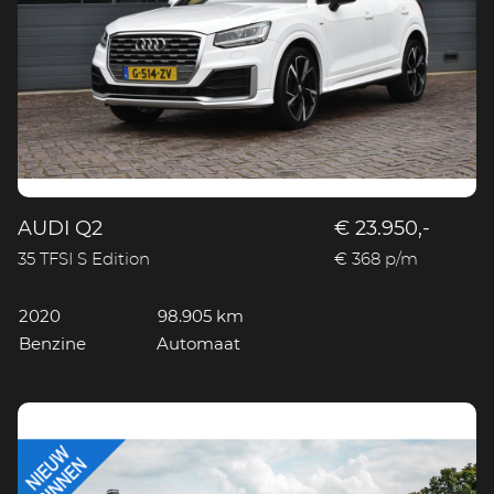
AUDI Q2
€ 23.950,-
35 TFSI S Edition
€ 368 p/m
2020
98.905 km
Benzine
Automaat