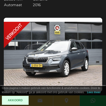
Automaat
2016
Onze pagina’s maken gebruik van functionele & analytische cookies. Door te
klikken op "Akkoord" ga je akkoord met ons gebruik van cookies.
Lees meer
Verkocht
ŠKODA KAMIQ
AKKOORD
1.0 TSI Business Edition