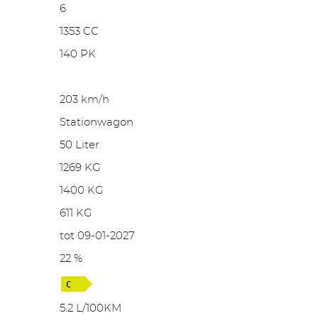
6
1353 CC
140 PK
203 km/h
Stationwagon
50 Liter
1269 KG
1400 KG
611 KG
tot 09-01-2027
22 %
5.2 L/100KM