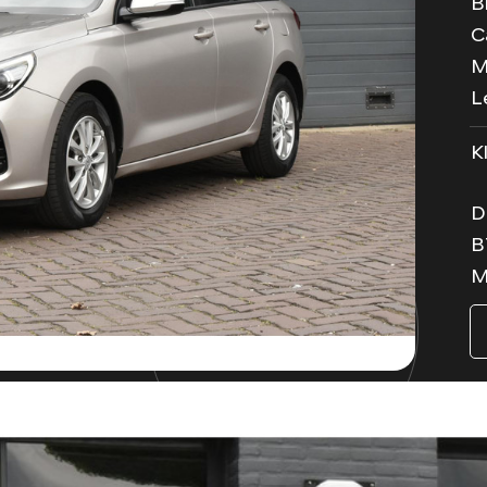
B
C
M
L
K
D
B
M