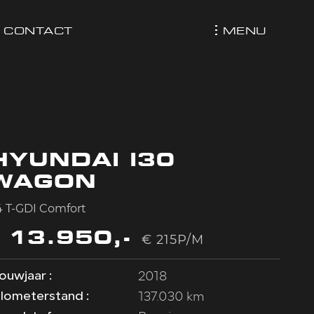
MENU
CONTACT
HYUNDAI I30
WAGON
.4 T-GDI Comfort
€ 13.950,-
€ 215P/M
2018
ouwjaar :
137.030 km
ilometerstand :