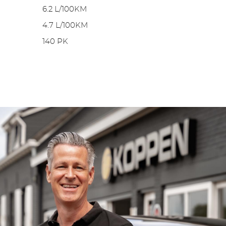
6.2 L/100KM
4.7 L/100KM
140 PK