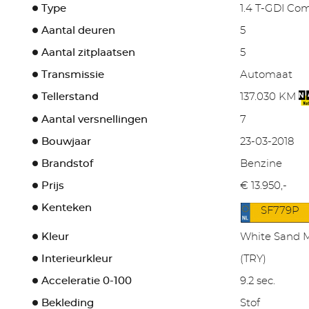
Type
1.4 T-GDI Com
Aantal deuren
5
Aantal zitplaatsen
5
Transmissie
Automaat
Tellerstand
137.030 KM
Aantal versnellingen
7
Bouwjaar
23-03-2018
Brandstof
Benzine
Prijs
€ 13.950,-
Kenteken
SF779P
Kleur
White Sand Me
Interieurkleur
(TRY)
Acceleratie 0-100
9.2 sec.
Bekleding
Stof