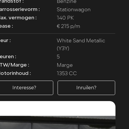
Benzine
randstof :
Stationwagon
arrosserievorm :
140 PK
ax. vermogen :
€ 215 p/m
ease :
White Sand Metallic
leur :
(Y3Y)
5
euren :
Marge
TW/Marge :
1353 CC
otorinhoud :
Interesse?
Inruilen?