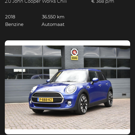
2.0 John Cooper Works Chili
€ 368 p/m
2018
36.550 km
Benzine
Automaat