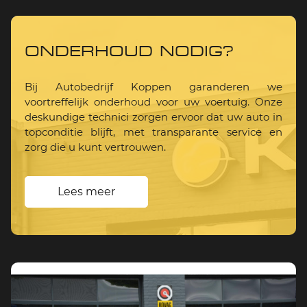
ONDERHOUD NODIG?
Bij Autobedrijf Koppen garanderen we
voortreffelijk onderhoud voor uw voertuig. Onze
deskundige technici zorgen ervoor dat uw auto in
topconditie blijft, met transparante service en
zorg die u kunt vertrouwen.
Lees meer