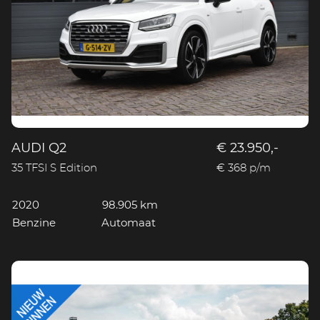
AUDI Q2
€ 23.950,-
35 TFSI S Edition
€ 368 p/m
2020
98.905 km
Benzine
Automaat