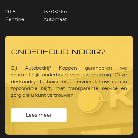
2018
137.030 km
Benzine
Automaat
ONDERHOUD NODIG?
Bij Autobedrijf Koppen garanderen we
voortreffelijk onderhoud voor uw voertuig. Onze
deskundige technici zorgen ervoor dat uw auto in
topconditie blijft, met transparante service en
zorg die u kunt vertrouwen.
Lees meer