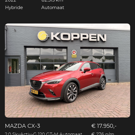
2022
82.315 km
Hybride
Automaat
MAZDA CX-3
€ 17.950,-
2.0 SkyActiv-G 120 GT-M Automaat
€ 276 p/m