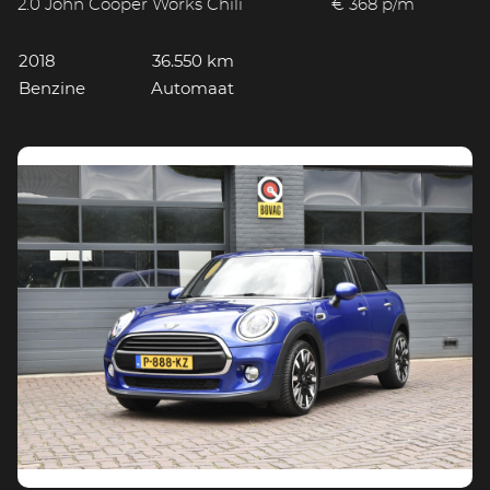
2.0 John Cooper Works Chili
€ 368 p/m
2018
36.550 km
Benzine
Automaat