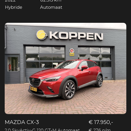
2022
82.315 km
Hybride
Automaat
MAZDA CX-3
€ 17.950,-
2.0 SkyActiv-G 120 GT-M Automaat
€ 276 p/m