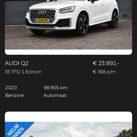
AUDI Q2
€ 23.950,-
35 TFSI S Edition
€ 368 p/m
2020
98.905 km
Benzine
Automaat