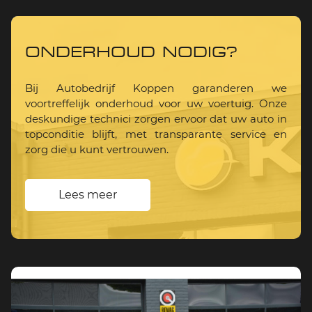
ONDERHOUD NODIG?
Bij Autobedrijf Koppen garanderen we
voortreffelijk onderhoud voor uw voertuig. Onze
deskundige technici zorgen ervoor dat uw auto in
topconditie blijft, met transparante service en
zorg die u kunt vertrouwen.
Lees meer