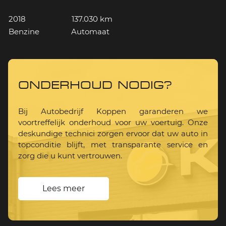
2018
137.030 km
Benzine
Automaat
ONDERHOUD NODIG?
Bij Autobedrijf Koppen garanderen we
voortreffelijk onderhoud voor uw voertuig. Onze
deskundige technici zorgen ervoor dat uw auto in
topconditie blijft, met transparante service en
zorg die u kunt vertrouwen.
Lees meer