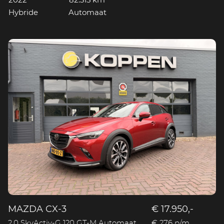
2022
82.315 km
Hybride
Automaat
MAZDA CX-3
€ 17.950,-
2.0 SkyActiv-G 120 GT-M Automaat
€ 276 p/m