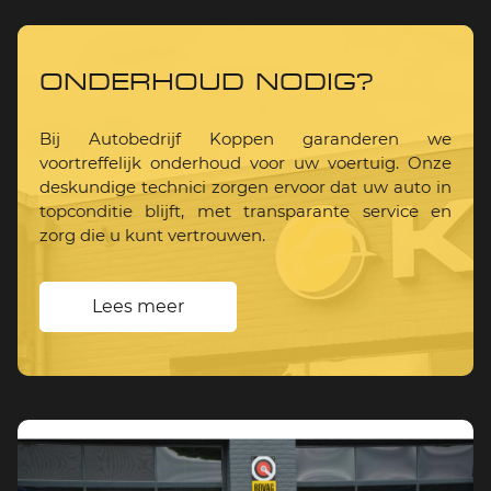
ONDERHOUD NODIG?
Bij Autobedrijf Koppen garanderen we
voortreffelijk onderhoud voor uw voertuig. Onze
deskundige technici zorgen ervoor dat uw auto in
topconditie blijft, met transparante service en
zorg die u kunt vertrouwen.
Lees meer