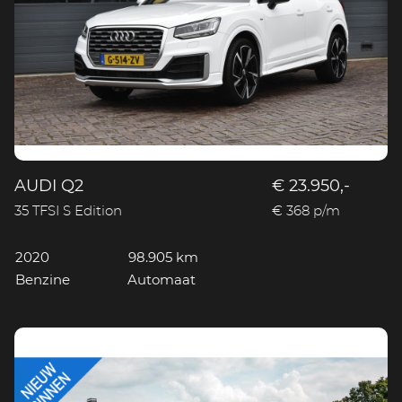
AUDI Q2
€ 23.950,-
35 TFSI S Edition
€ 368 p/m
2020
98.905 km
Benzine
Automaat