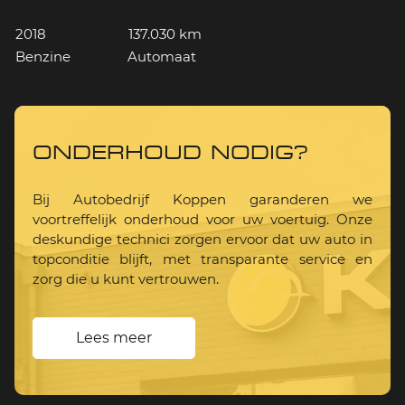
2018
137.030 km
Benzine
Automaat
ONDERHOUD NODIG?
Bij Autobedrijf Koppen garanderen we
voortreffelijk onderhoud voor uw voertuig. Onze
deskundige technici zorgen ervoor dat uw auto in
topconditie blijft, met transparante service en
zorg die u kunt vertrouwen.
Lees meer