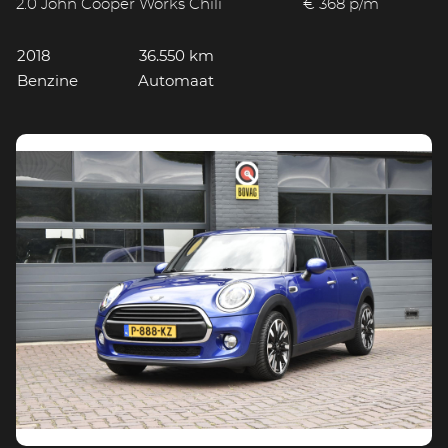
2.0 John Cooper Works Chili
€ 368 p/m
2018
36.550 km
Benzine
Automaat